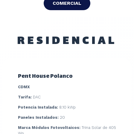
COMERCIAL
RESIDENCIAL
Pent House Polanco
CDMX
Tarifa:
DAC
Potencia Instalada:
8.10 kWp
Paneles Instalados:
20
Marca Módulos Fotovoltaicos:
Trina Solar de 405
Wp