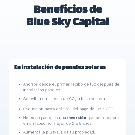
Beneficios de
Blue Sky Capital
En instalación de paneles solares
Ahorros desde el primer recibo de luz después de
instalar los paneles.
Se evitan emisiones de CO
a la atmosfera.
2
Reducción hasta del 95% del pago de luz a CFE.
No es un gasto, es una
inversión
que se recupera
en un lapso no mayor de 2 a 5 años.
Aumenta la plusvalía de tu propiedad.